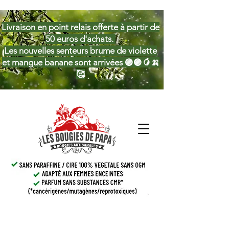
Livraison en point relais offerte à partir de
50 euros d'achats.
Les nouvelles senteurs brume de violette
et mangue banane sont arrivées 🟣🟣🥭🍌
🥰