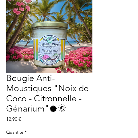
Bougie Anti-
Moustiques "Noix de
Coco - Citronnelle -
Génarium"🥥🌞
Prix
12,90 €
Quantité
*