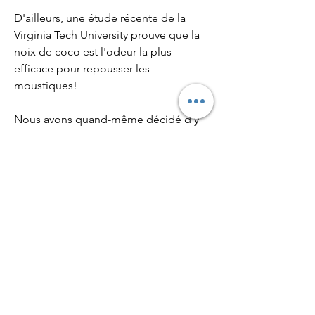
D'ailleurs, une étude récente de la
Virginia Tech University prouve que la
noix de coco est l'odeur la plus
efficace pour repousser les
moustiques!
Nous avons quand-même décidé d'y
glisser la citronnelle pour rappeler
l'odeur qui me rappelle la lotion avec
laquelle ma mère m'embaumait tout
l'été quand j'étais petit, et une légère
touche de géranium, lui aussi réputé
pour éloigner ces vilaines petites
bestioles!
Prolongez vos soirées d'été ou vos
dîners sans crainte grâce à la toute
dernière création, tout en parfumant