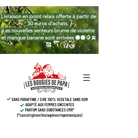
Livraison en point relais offerte à partir de
50 euros d'achats.
Les nouvelles senteurs brume de violette
et mangue banane sont arrivées 🟣🟣🥭🍌
🥰