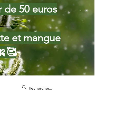
ir de 50 euros
tte et mangue
🍌🥰