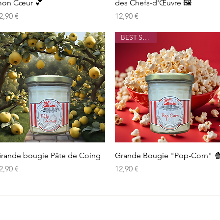
on Cœur 💕
des Chefs-d'Œuvre 🖼️
rix
Prix
2,90 €
12,90 €
BEST-SELLER
Aperçu rapide
Aperçu rapide
rande bougie Pâte de Coing
Grande Bougie "Pop-Corn" 
rix
Prix
2,90 €
12,90 €