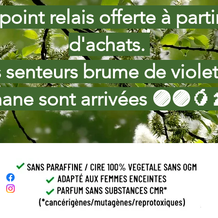
point relais offerte à part
d'achats.
s senteurs brume de viole
ane sont arrivées 🟣🟣🥭