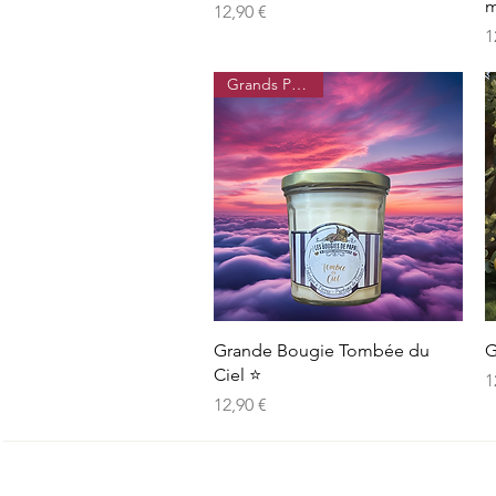
m
Prix
12,90 €
P
1
Grands Parfums
Aperçu rapide
Grande Bougie Tombée du
G
Ciel ⭐️
P
1
Prix
12,90 €