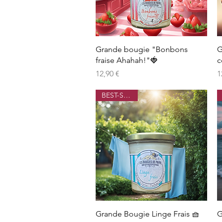
Aperçu rapide
Grande bougie "Bonbons
G
fraise Ahahah!"🍓
c
Prix
P
12,90 €
1
BEST-SELLER
Aperçu rapide
Grande Bougie Linge Frais 🧺
G