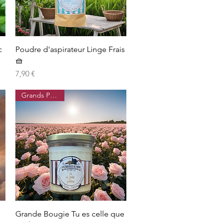
Aperçu rapide
c
Poudre d'aspirateur Linge Frais
🧺
Prix
7,90 €
Grands Parfums
Aperçu rapide
Grande Bougie Tu es celle que