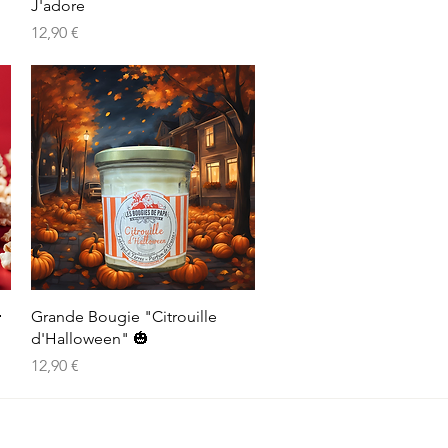
J'adore
Prix
12,90 €
Aperçu rapide

Grande Bougie "Citrouille
d'Halloween" 🎃
Prix
12,90 €