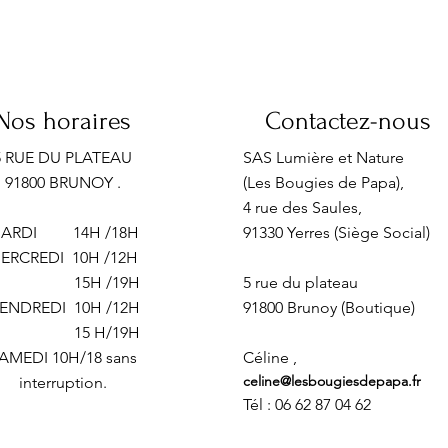
Nos horaires
Contactez-nous
5 RUE DU PLATEAU
SAS Lumière et Nature
91800 BRUNOY .
(Les Bougies de Papa),
4 rue des Saules,
MARDI
14H /18H
91330 Yerres (Siège Social)
ERCREDI 10H /12H
15H /19H
5 rue du plateau
ENDREDI 10H /12H
91800 Brunoy (Boutique)
15 H/19H
AMEDI 10H/18 sans
Céline ,
celine@lesbougiesdepapa.fr
interruption.
Tél : 06 62 87 04 62