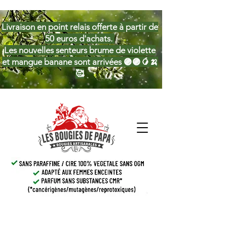
Livraison en point relais offerte à partir de
50 euros d'achats.
Les nouvelles senteurs brume de violette
et mangue banane sont arrivées 🟣🟣🥭🍌
🥰