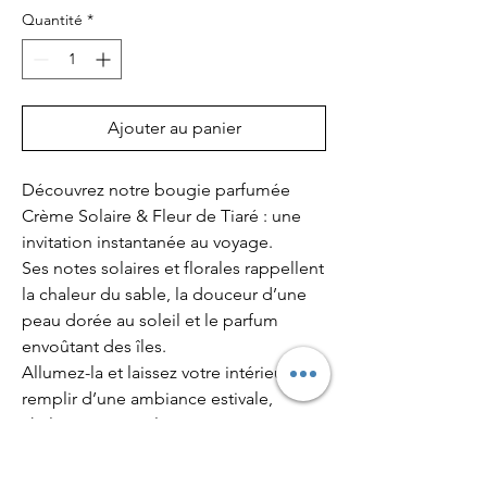
Quantité
*
Ajouter au panier
Découvrez notre bougie parfumée
Crème Solaire & Fleur de Tiaré : une
invitation instantanée au voyage.
Ses notes solaires et florales rappellent
la chaleur du sable, la douceur d’une
peau dorée au soleil et le parfum
envoûtant des îles.
Allumez-la et laissez votre intérieur se
remplir d’une ambiance estivale,
chaleureuse et relaxante, comme un
coucher de soleil sous les tropiques.
🌺☀️