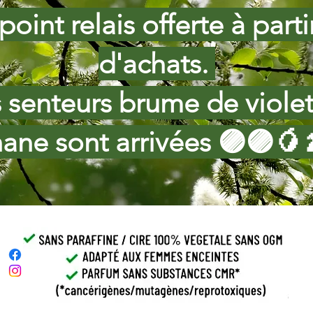
point relais offerte à part
d'achats.
s senteurs brume de viole
ane sont arrivées 🟣🟣🥭