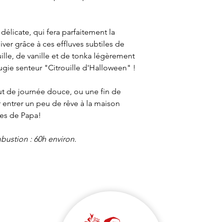
-Le retrait en 3 à 5 j
Ne pas mettre au mic
(Mondial Relay ou C
trois heures de suit
49€ D'ACHATS
élicate, qui fera parfaitement la
régulièrement la mè
-La livraison standard
hiver grâce à ces effluves subtiles de
meuble.
-La livraison express
ille, de vanille et de tonka légèrement
Tenir hors de portée 
ugie senteur "Citrouille d'Halloween" !
En cas de consultati
disposition le récipie
ut de journée douce, ou une fin de
Peut provoquer une a
r entrer un peu de rêve à la maison
​​​​​​​Dangereux : resp
ies de Papa!
bustion : 60h environ.