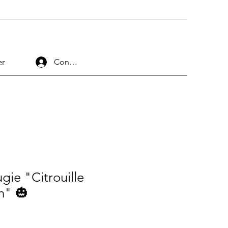
er
Connexion
ie "Citrouille
n" 🎃