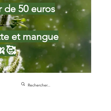
ir de 50 euros
tte et mangue
🍌🥰