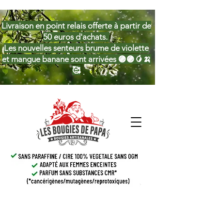
Livraison en point relais offerte à partir de
50 euros d'achats.
Les nouvelles senteurs brume de violette
et mangue banane sont arrivées 🟣🟣🥭🍌
🥰