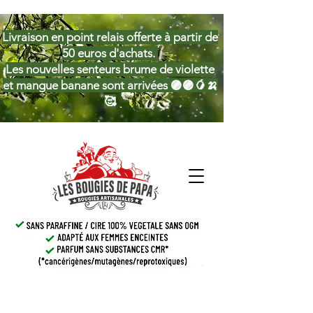
Livraison en point relais offerte à partir de
50 euros d'achats.
Les nouvelles senteurs brume de violette
et mangue banane sont arrivées 🟣🟣🥭🍌
🥰