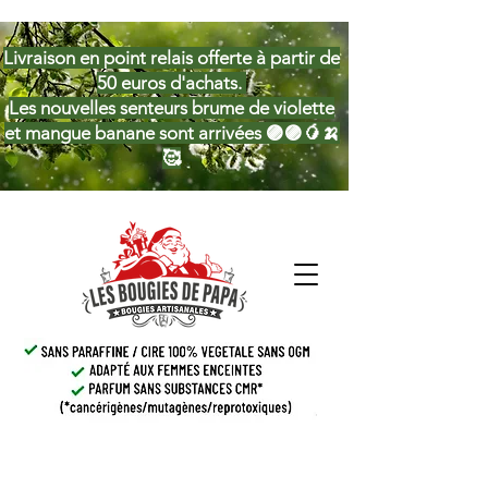
Livraison en point relais offerte à partir de
50 euros d'achats.
Les nouvelles senteurs brume de violette
et mangue banane sont arrivées 🟣🟣🥭🍌
🥰