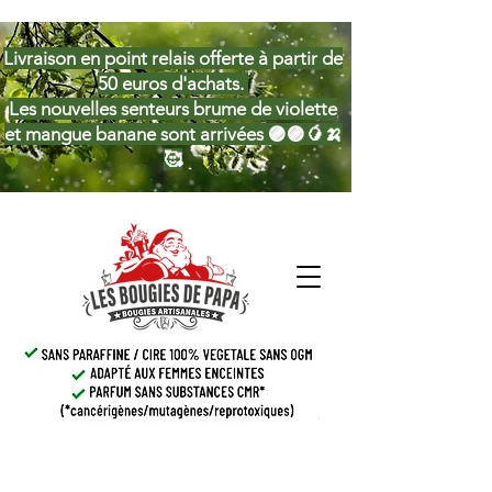
Livraison en point relais offerte à partir de
50 euros d'achats.
Les nouvelles senteurs brume de violette
et mangue banane sont arrivées 🟣🟣🥭🍌
🥰