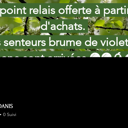
point relais offerte à part
d'achats.
s senteurs brume de viole
ane sont arrivées 🟣🟣🥭
DANIS
0
Suivi