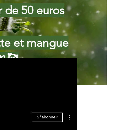
ir de 50 euros
tte et mangue
🍌🥰
Plus d'actions
S'abonner