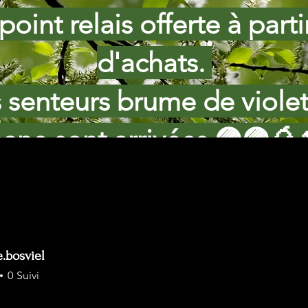
point relais offerte à part
d'achats.
s senteurs brume de viole
ane sont arrivées 🟣🟣🥭
e.bosviel
.bosviel
0
Suivi