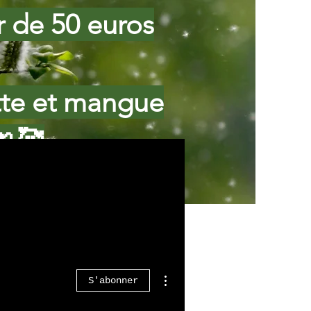
ir de 50 euros
tte et mangue
🍌🥰
Plus d'actions
S'abonner