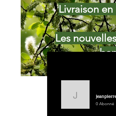
Livraison en 
Les nouvelle
ban
jeanpierr
jeanpierre
0
Abonné