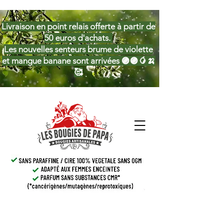
Livraison en point relais offerte à partir de
50 euros d'achats.
Les nouvelles senteurs brume de violette
et mangue banane sont arrivées 🟣🟣🥭🍌
🥰