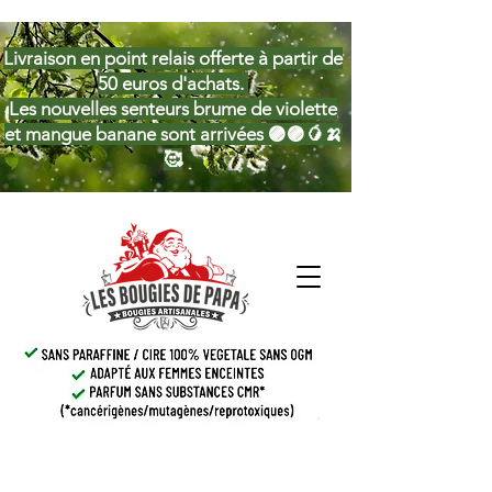
Livraison en point relais offerte à partir de
50 euros d'achats.
Les nouvelles senteurs brume de violette
et mangue banane sont arrivées 🟣🟣🥭🍌
🥰