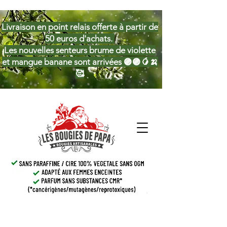
Livraison en point relais offerte à partir de
50 euros d'achats.
Les nouvelles senteurs brume de violette
et mangue banane sont arrivées 🟣🟣🥭🍌
🥰