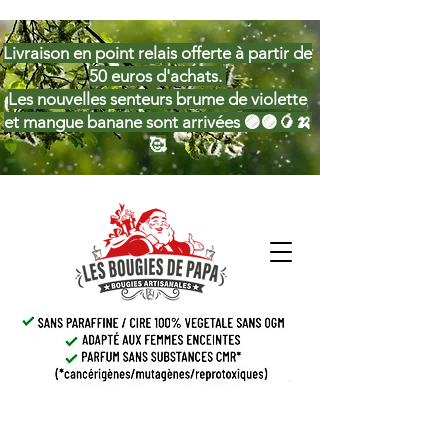
Livraison en point relais offerte à partir de
50 euros d'achats.
Les nouvelles senteurs brume de violette
et mangue banane sont arrivées 🟣🟣🥭🍌
🥰