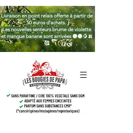
Livraison en point relais offerte à partir de
50 euros d'achats.
Les nouvelles senteurs brume de violette
et mangue banane sont arrivées 🟣🟣🥭🍌
🥰