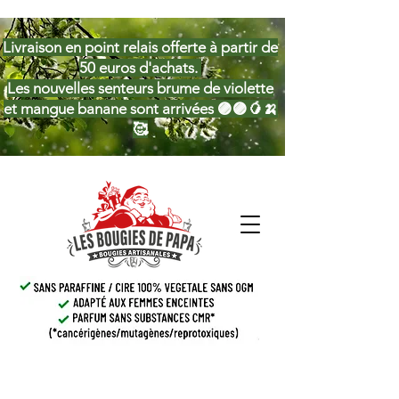
Livraison en point relais offerte à partir de
50 euros d'achats.
Les nouvelles senteurs brume de violette
et mangue banane sont arrivées 🟣🟣🥭🍌
🥰