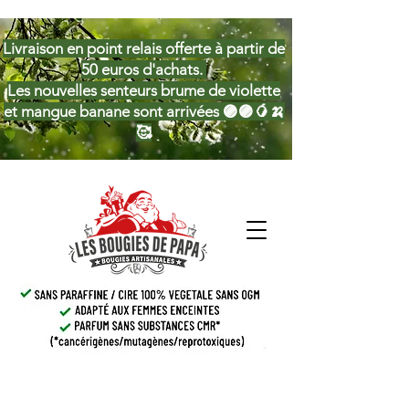
Livraison en point relais offerte à partir de
50 euros d'achats.
Les nouvelles senteurs brume de violette
et mangue banane sont arrivées 🟣🟣🥭🍌
🥰